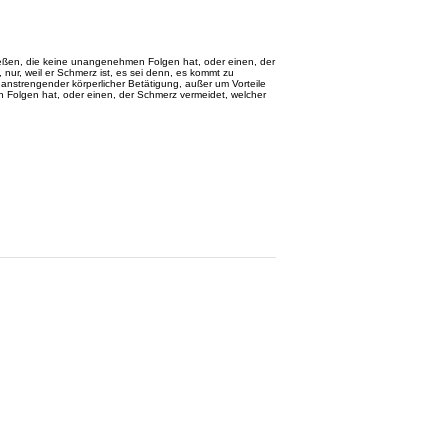
nießen, die keine unangenehmen Folgen hat, oder einen, der
nur, weil er Schmerz ist, es sei denn, es kommt zu
anstrengender körperlicher Betätigung, außer um Vorteile
n Folgen hat, oder einen, der Schmerz vermeidet, welcher